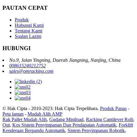
PAUTAN CEPAT
Produk
Hubungi Kami
Tentang Kami
Soalan Lazim
HUBUNGI
No.9, Jalan Yingning, Daerah Jiangning, Nanjing, China
008615240212752
sales@omracking.com
© Hak Cipta - 2010-2023: Hak Cipta Terpelihara.
Produk Panas
-
Peta laman
-
Mudah Alih AMP
Rak Pallet Mudah Alih
,
Gudang Miniload
,
Racking Cantilever Roll-
Out
,
Kos Sistem Penyimpanan Dan Pendapatan Automatik
,
Forklift
Kenderaan Berpandu Automatik
,
Sistem Penyimpanan Robotik
,